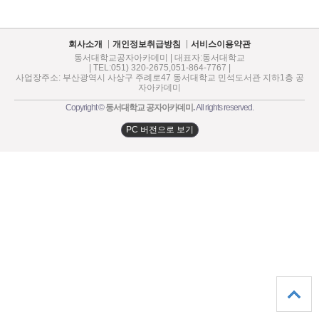
회사소개
개인정보취급방침
서비스이용약관
동서대학교공자아카데미 | 대표자:동서대학교
| TEL:051) 320-2675,051-864-7767 |
사업장주소: 부산광역시 사상구 주례로47 동서대학교 민석도서관 지하1층 공
자아카데미
Copyright ©
동서대학교 공자아카데미
.
All rights reserved.
PC 버전으로 보기