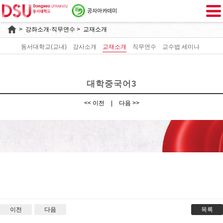
>
강좌소개·직무연수
> 교재소개
동서대학교(교내)
강사소개
교재소개
직무연수
교수법 세미나
대학중국어3
<< 이전
|
다음 >>
대학중국어3
이전
다음
목록