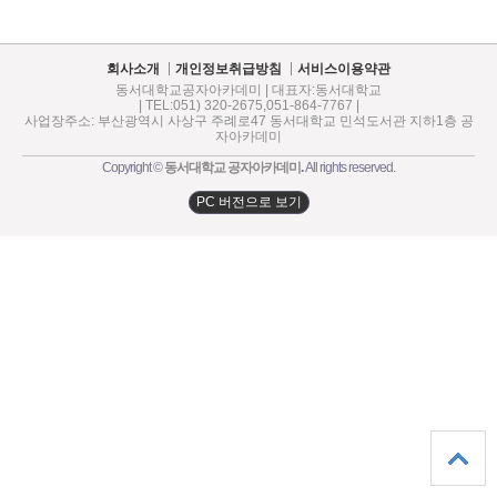
회사소개
개인정보취급방침
서비스이용약관
동서대학교공자아카데미 | 대표자:동서대학교
| TEL:051) 320-2675,051-864-7767 |
사업장주소: 부산광역시 사상구 주례로47 동서대학교 민석도서관 지하1층 공
자아카데미
Copyright ©
동서대학교 공자아카데미
.
All rights reserved.
PC 버전으로 보기