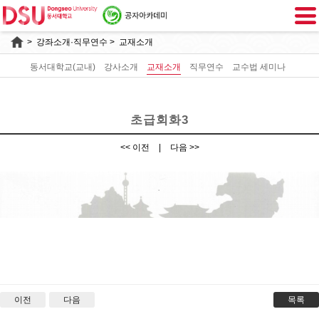
>
강좌소개·직무연수
> 교재소개
동서대학교(교내)
강사소개
교재소개
직무연수
교수법 세미나
초급회화3
<< 이전
|
다음 >>
초급회화3
이전
다음
목록