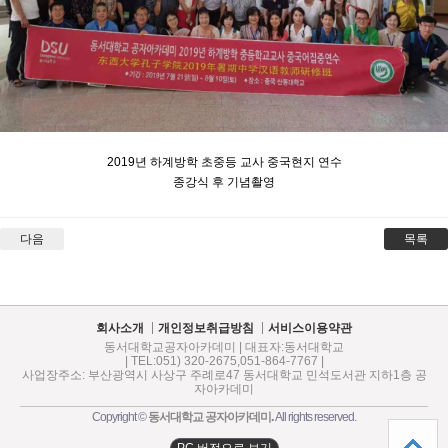
2019년 하계방학 초중등 교사 중국현지 연수
종강식 후 기념촬영
다음
목록
회사소개
개인정보취급방침
서비스이용약관
동서대학교공자아카데미 | 대표자:동서대학교
| TEL:051) 320-2675,051-864-7767 |
사업장주소: 부산광역시 사상구 주례로47 동서대학교 민석도서관 지하1층 공
자아카데미
Copyright ©
동서대학교 공자아카데미
.
All rights reserved.