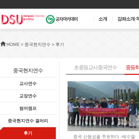
메
인
소개
강좌소개·
메
뉴
HOME >
중국현지연수 >
후기
후
초중등교사중국연수
중등
기
중국현지연수
교사연수
교장연수
썸머캠프
중국현지연수 갤러리
후기
중국 산동성을 주유하다 -배수열-