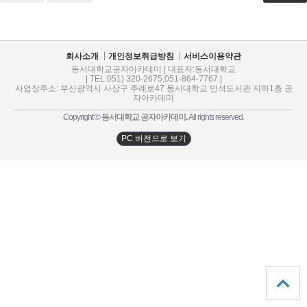
회사소개
개인정보취급방침
서비스이용약관
동서대학교공자아카데미 | 대표자:동서대학교
| TEL:051) 320-2675,051-864-7767 |
사업장주소: 부산광역시 사상구 주례로47 동서대학교 민석도서관 지하1층 공
자아카데미
Copyright ©
동서대학교 공자아카데미
.
All rights reserved.
PC 버전으로 보기