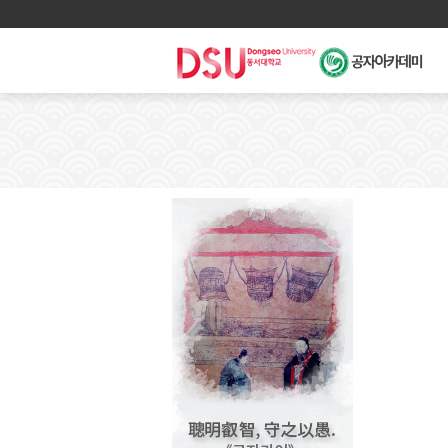
메
인
메
뉴